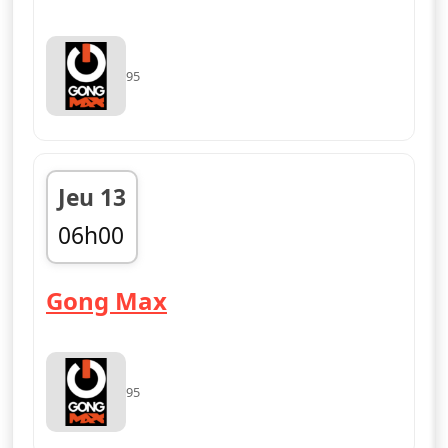
95
Jeu 13
06h00
fin 09h00
— Gong Max
Gong Max
95