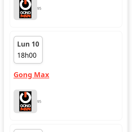
95
Lun 10
18h00
fin 21h00
— Gong Max
Gong Max
95