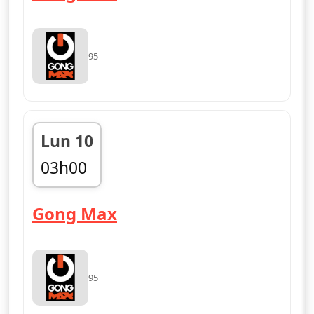
95
Lun 10
03h00
fin 06h00
— Gong Max
Gong Max
95