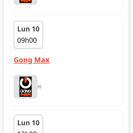
Lun 10
09h00
fin 12h00
— Gong Max
Gong Max
95
Lun 10