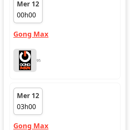
Mer 12
00h00
fin 03h00
— Gong Max
Gong Max
95
Mer 12
03h00
fin 06h00
— Gong Max
Gong Max