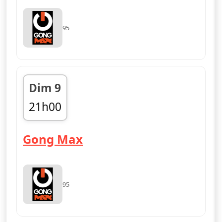
95
Dim 9
21h00
fin 00h00
— Gong Max
Gong Max
95