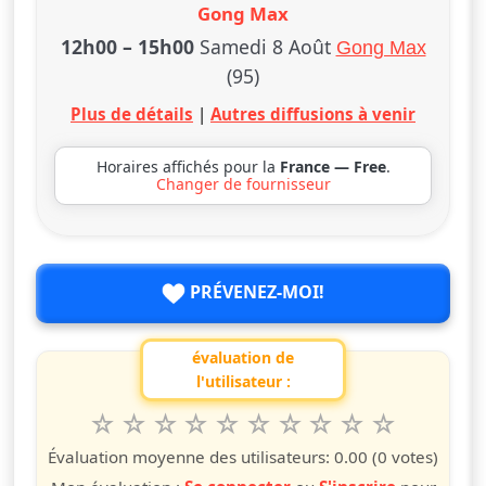
Gong Max
12h00
–
15h00
Samedi 8 Août
Gong Max
(95)
Plus de détails
|
Autres diffusions à venir
Horaires affichés pour la
France — Free
.
Changer de fournisseur
PRÉVENEZ-MOI!
évaluation de
l'utilisateur :
1
2
3
4
5
6
7
8
9
10
Valuta questo spettacolo da 1 a 10 étoiles
étoile
étoiles
étoiles
étoiles
étoiles
étoiles
étoiles
étoiles
étoiles
étoiles
Évaluation moyenne des utilisateurs:
0.00
(0 votes)