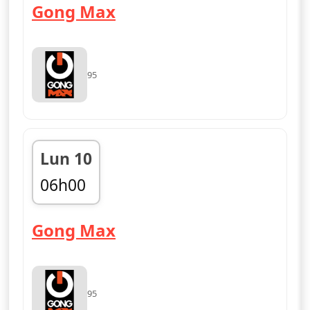
— Gong Max
Gong Max
95
Lun 10
06h00
fin 09h00
— Gong Max
Gong Max
95