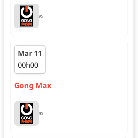
95
Mar 11
00h00
fin 03h00
— Gong Max
Gong Max
95