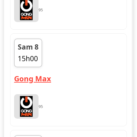
95
Sam 8
15h00
fin 18h00
— Gong Max
Gong Max
95