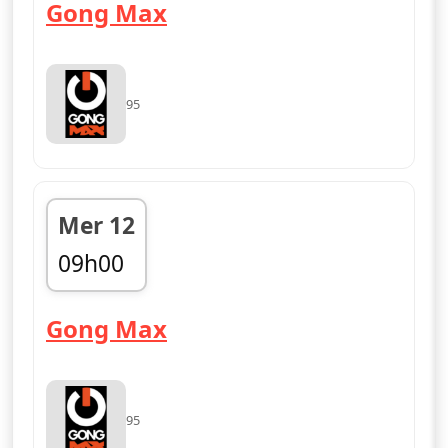
— Gong Max
Gong Max
95
Mer 12
09h00
fin 12h00
— Gong Max
Gong Max
95