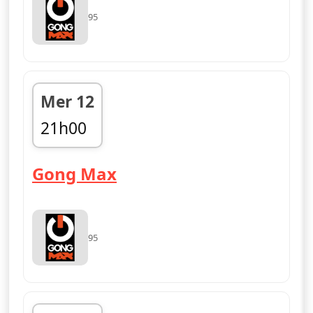
95
Mer 12
21h00
fin 00h00
— Gong Max
Gong Max
95