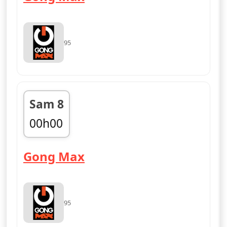
95
Sam 8
00h00
fin 03h00
— Gong Max
Gong Max
95