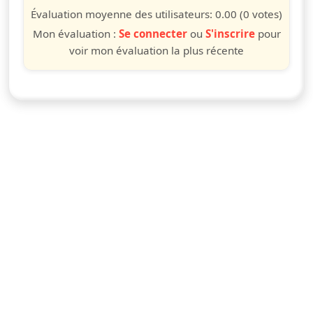
étoile
étoiles
étoiles
étoiles
étoiles
étoiles
étoiles
étoiles
étoiles
étoiles
Évaluation moyenne des utilisateurs:
0.00
(0 votes)
Mon évaluation :
Se connecter
ou
S'inscrire
pour
voir mon évaluation la plus récente