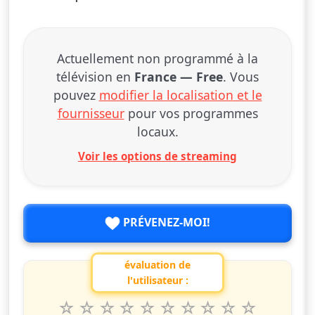
Actuellement non programmé à la
télévision en
France — Free
. Vous
pouvez
modifier la localisation et le
fournisseur
pour vos programmes
locaux.
Voir les options de streaming
PRÉVENEZ-MOI!
évaluation de
l'utilisateur :
1
2
3
4
5
6
7
8
9
10
Valuta questo spettacolo da 1 a 10 étoiles