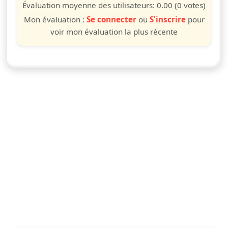
étoile
étoiles
étoiles
étoiles
étoiles
étoiles
étoiles
étoiles
étoiles
étoiles
Évaluation moyenne des utilisateurs:
0.00
(0 votes)
Mon évaluation :
Se connecter
ou
S'inscrire
pour
voir mon évaluation la plus récente