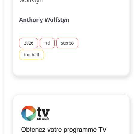
Wolfstyn
Anthony Wolfstyn
2026
hd
stereo
football