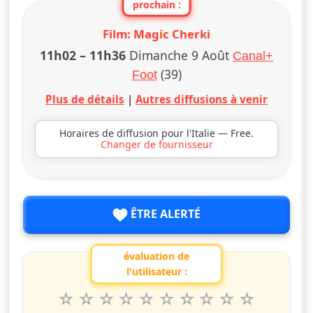
prochain :
Film: Magic Cherki
11h02
–
11h36
Dimanche 9 Août
Canal+
(39)
Foot
Plus de détails
|
Autres diffusions à venir
Horaires de diffusion pour l'Italie — Free.
Changer de fournisseur
ÊTRE ALERTÉ
évaluation de
l'utilisateur :
1
2
3
4
5
6
7
8
9
10
Valuta questo spettacolo da 1 a 10 étoiles