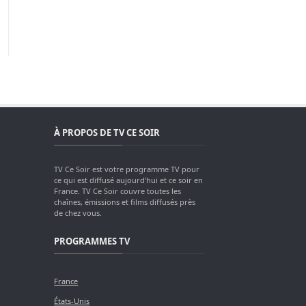
À PROPOS DE TV CE SOIR
TV Ce Soir est votre programme TV pour
ce qui est diffusé aujourd'hui et ce soir en
France. TV Ce Soir couvre toutes les
chaînes, émissions et films diffusés près
de chez vous.
PROGRAMMES TV
France
États-Unis