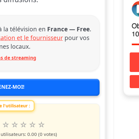
la télévision en
France — Free
.
sation et le fournisseur
pour vos
es locaux.
ons de streaming
ENEZ-MOI!
 l'utilisateur :
6
7
8
9
10
 spettacolo da 1 a 10 étoiles
s
iles
toiles
étoiles
étoiles
étoiles
tilisateurs:
0.00
(0 votes)