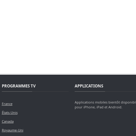
PROGRAMMES TV
APPLICATIONS
Applications mobiles bientôt disponibl
France
pour iPhone, iPad et Android.
États-Unis
Canada
Royaume-Uni