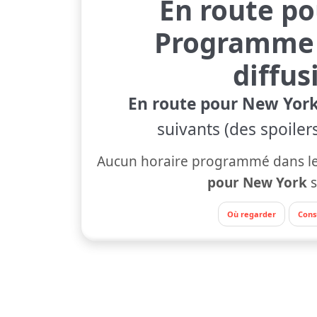
En route p
Programme 
diffus
En route pour New Yor
suivants (des spoiler
Aucun horaire programmé dans le
pour New York
s
Où regarder
Cons