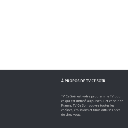
À PROPOS DE TV CE SOIR
TV Ce Soir est votre programme TV pour
ce qui est diffusé aujourd'hui et ce soir en
France. TV Ce Soir couvre toutes les
chaînes, émissions et films diffusés près
de chez vous.