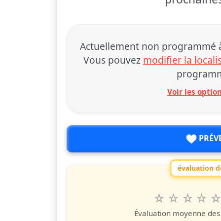
Actuellement non programmé à 
Vous pouvez
modifier la locali
programm
Voir les opti
PRÉV
évaluation de
1
2
3
4
5
Valuta questo
étoile
étoiles
étoiles
étoiles
étoile
éto
é
Évaluation moyenne des u