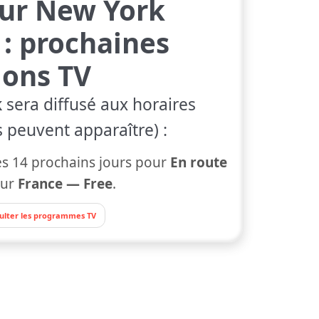
our New York
: prochaines
ions TV
k
sera diffusé aux horaires
s peuvent apparaître) :
s 14 prochains jours pour
En route
ur
France — Free
.
ulter les programmes TV