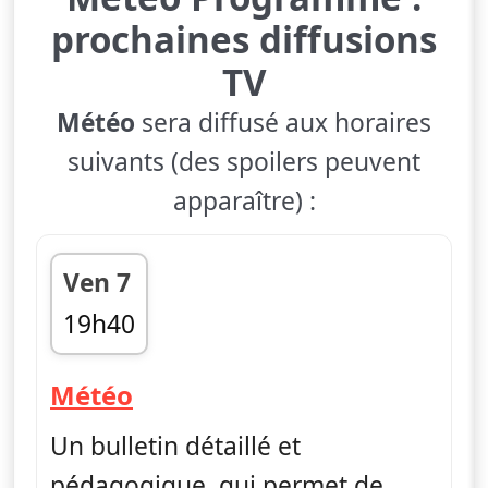
prochaines diffusions
TV
Météo
sera diffusé aux horaires
suivants (des spoilers peuvent
apparaître) :
Ven 7
19h40
fin 19h45
— Météo
Météo
Un bulletin détaillé et
pédagogique, qui permet de