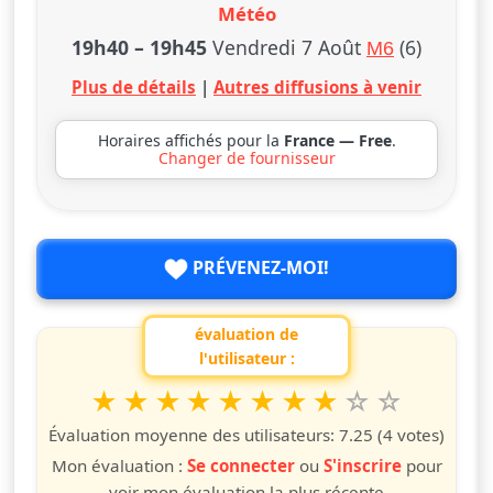
Météo
19h40
–
19h45
Vendredi 7 Août
(6)
M6
Plus de détails
|
Autres diffusions à venir
Horaires affichés pour la
France — Free
.
Changer de fournisseur
PRÉVENEZ-MOI!
évaluation de
l'utilisateur :
1
2
3
4
5
6
7
8
9
10
Valuta questo spettacolo da 1 a 10 étoiles
étoile
étoiles
étoiles
étoiles
étoiles
étoiles
étoiles
étoiles
étoiles
étoiles
Évaluation moyenne des utilisateurs:
7.25
(4 votes)
Mon évaluation :
Se connecter
ou
S'inscrire
pour
voir mon évaluation la plus récente