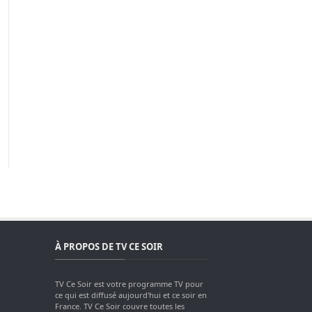
À PROPOS DE TV CE SOIR
TV Ce Soir est votre programme TV pour
ce qui est diffusé aujourd'hui et ce soir en
France. TV Ce Soir couvre toutes les