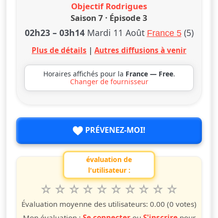
Objectif Rodrigues
Saison 7 · Épisode 3
02h23
–
03h14
Mardi 11 Août
(5)
France 5
Plus de détails
|
Autres diffusions à venir
Horaires affichés pour la
France — Free
.
Changer de fournisseur
PRÉVENEZ-MOI!
évaluation de
l'utilisateur :
1
2
3
4
5
6
7
8
9
10
Valuta questo spettacolo da 1 a 10 étoiles
étoile
étoiles
étoiles
étoiles
étoiles
étoiles
étoiles
étoiles
étoiles
étoiles
Évaluation moyenne des utilisateurs:
0.00
(0 votes)
Mon évaluation :
Se connecter
ou
S'inscrire
pour