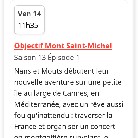
Ven 14
11h35
fin 13h35
— Nus 
Objectif Mont Saint-Michel
Saison 13 Épisode 1
Nans et Mouts débutent leur
nouvelle aventure sur une petite
île au large de Cannes, en
Méditerranée, avec un rêve aussi
fou qu'inattendu : traverser la
France et organiser un concert
en montgolfière survolant le