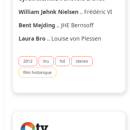
William Jøhnk Nielsen
.. Frédéric VI
Bent Mejding
.. JHE Bernsoff
Laura Bro
.. Louise von Plessen
2012
tru
hd
stereo
film historique