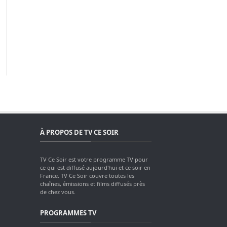
À PROPOS DE TV CE SOIR
TV Ce Soir est votre programme TV pour
ce qui est diffusé aujourd'hui et ce soir en
France. TV Ce Soir couvre toutes les
chaînes, émissions et films diffusés près
de chez vous.
PROGRAMMES TV