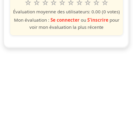
1
2
3
4
5
6
7
8
9
10
Valuta questo spettacolo da 1 a 10 étoiles
étoile
étoiles
étoiles
étoiles
étoiles
étoiles
étoiles
étoiles
étoiles
étoiles
Évaluation moyenne des utilisateurs:
0.00
(0 votes)
Mon évaluation :
Se connecter
ou
S'inscrire
pour
voir mon évaluation la plus récente