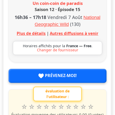
Un coin-coin de paradis
Saison 12 · Épisode 15
16h36
–
17h18
Vendredi 7 Août
National
(130)
Geographic Wild
Plus de détails
|
Autres diffusions à venir
Horaires affichés pour la
France — Free
.
Changer de fournisseur
PRÉVENEZ-MOI!
évaluation de
l'utilisateur :
1
2
3
4
5
6
7
8
9
10
Valuta questo spettacolo da 1 a 10 étoiles
étoile
étoiles
étoiles
étoiles
étoiles
étoiles
étoiles
étoiles
étoiles
étoiles
Évaluation moyenne des utilisateurs:
0.00
(0 votes)