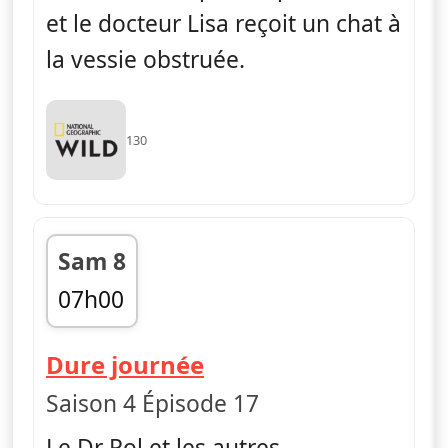
et le docteur Lisa reçoit un chat à
la vessie obstruée.
130
Sam 8
07h00
fin 07h45
— L'incroyable Dr Po
Dure journée
Saison 4 Épisode 17
Le Dr Pol et les autres