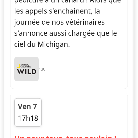
les appels s'enchaînent, la
journée de nos vétérinaires
s'annonce aussi chargée que le
ciel du Michigan.
130
Ven 7
17h18
fin 18h00
— L'i