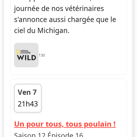
journée de nos vétérinaires
s'annonce aussi chargée que le
ciel du Michigan.
130
Ven 7
21h43
fin 22h25
— L'i
Un pour tous, tous poulain !
Saison 12 Épisode 16