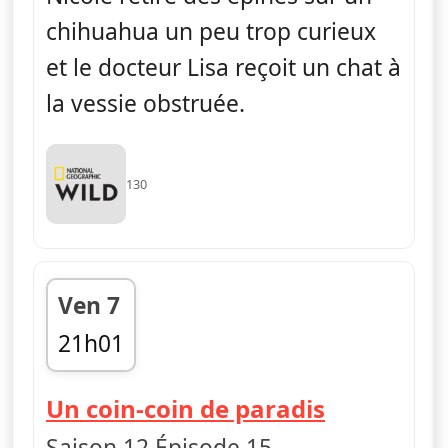
chihuahua un peu trop curieux
et le docteur Lisa reçoit un chat à
la vessie obstruée.
130
Ven 7
21h01
fin 21h43
— L'incroy
Un coin-coin de paradis
Saison 12 Épisode 15