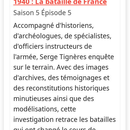
— Cham
1940 : La bataille de France
Saison 5 Épisode 5
Accompagné d'historiens,
d'archéologues, de spécialistes,
d'officiers instructeurs de
l'armée, Serge Tignères enquête
sur le terrain. Avec des images
d'archives, des témoignages et
des reconstitutions historiques
minutieuses ainsi que des
modélisations, cette
investigation retrace les batailles
qui ont changé le cours de