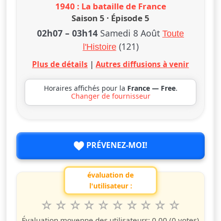
1940 : La bataille de France
Saison 5 · Épisode 5
02h07
–
03h14
Samedi 8 Août
Toute
(121)
l'Histoire
Plus de détails
|
Autres diffusions à venir
Horaires affichés pour la
France — Free
.
Changer de fournisseur
PRÉVENEZ-MOI!
évaluation de
l'utilisateur :
1
2
3
4
5
6
7
8
9
10
Valuta questo spettacolo da 1 a 10 étoiles
étoile
étoiles
étoiles
étoiles
étoiles
étoiles
étoiles
étoiles
étoiles
étoiles
Évaluation moyenne des utilisateurs:
0.00
(0 votes)