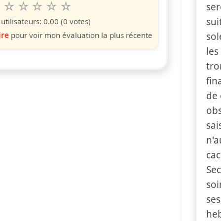
6
7
8
9
10
ser
 spettacolo da 1 a 10 étoiles
s
iles
toiles
étoiles
étoiles
étoiles
sui
tilisateurs:
0.00
(0 votes)
ire
pour voir mon évaluation la plus récente
sol
les
tro
fin
de 
obs
sai
n'a
cac
Sec
soi
ses
he