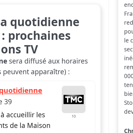
enc
Fra
 la quotidienne
red
: prochaines
pou
le 
ions TV
sec
iné
nne
sera diffusé aux horaires
rem
s peuvent apparaître) :
000
ten
— Secret story, la quotid
a quotidienne
bie
e 39
Sto
dev
à accueillir les
10
ts de la Maison
Ch