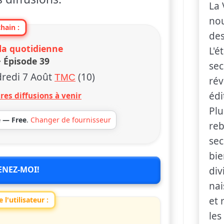
La 
nou
hain :
des
 la quotidienne
L'é
· Épisode 39
sec
redi 7 Août
(10)
TMC
rév
édi
res diffusions à venir
Plu
e — Free
.
Changer de fournisseur
reb
sec
bie
ENEZ-MOI!
div
nai
et 
 l'utilisateur :
les