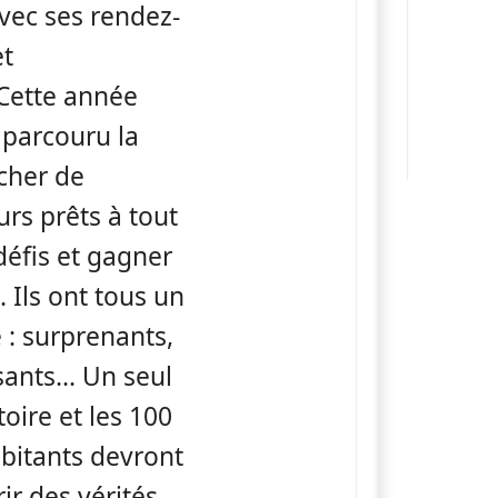
vec ses rendez-
et
Cette année
 parcouru la
cher de
rs prêts à tout
défis et gagner
. Ils ont tous un
 : surprenants,
ants... Un seul
oire et les 100
abitants devront
ir des vérités