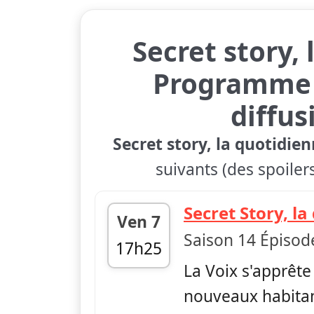
Secret story,
Programme 
diffus
Secret story, la quotidie
suivants (des spoiler
Secret Story, l
Ven 7
Saison 14 Épisod
17h25
La Voix s'apprête 
fin 18h35
nouveaux habitan