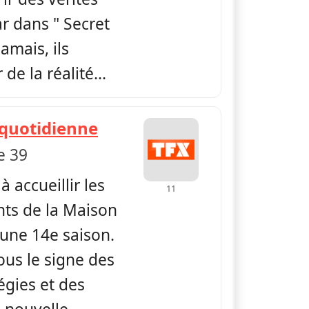
ar dans " Secret
jamais, ils
de la réalité...
— Secret story, la quotid
a quotidienne
e 39
à accueillir les
11
ts de la Maison
 une 14e saison.
sous le signe des
égies et des