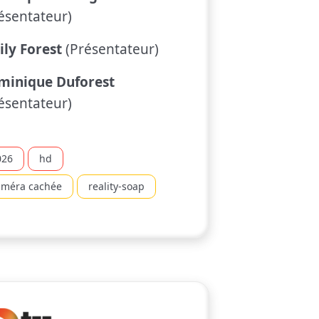
ésentateur)
ly Forest
(Présentateur)
minique Duforest
ésentateur)
026
hd
améra cachée
reality-soap