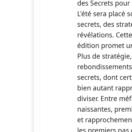
des Secrets pour
L'été sera placé 
secrets, des strat
révélations. Cett
édition promet un
Plus de stratégie
rebondissements,
secrets, dont cer
bien autant rapp
diviser. Entre méf
naissantes, pre
et rapprochement
les premiers pas 