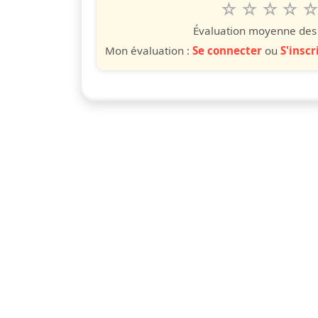
1
2
3
4
5
Valuta questo
étoile
étoiles
étoiles
étoiles
étoile
éto
é
Évaluation moyenne des u
Mon évaluation :
Se connecter
ou
S'inscr