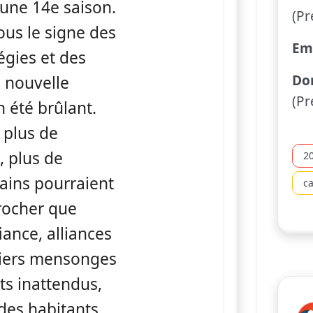
 une 14e saison.
(Pr
sous le signe des
Emi
égies et des
Do
e nouvelle
(Pr
 été brûlant.
, plus de
 plus de
2
tains pourraient
c
rocher que
iance, alliances
miers mensonges
s inattendus,
des habitants