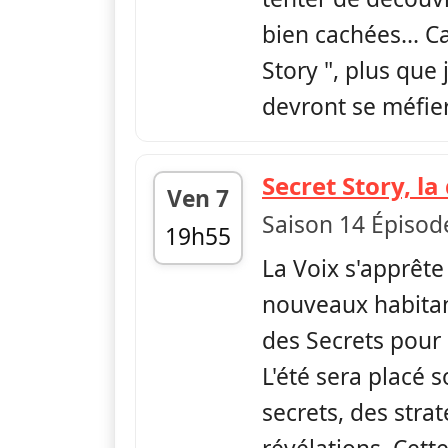
bien cachées... C
Story ", plus que 
devront se méfier 
Secret Story, l
Ven 7
Saison 14 Épisod
19h55
La Voix s'apprête 
fin 21h05
nouveaux habitan
des Secrets pour
L'été sera placé 
secrets, des strat