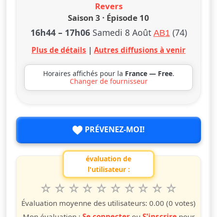
Revers
Saison 3 · Épisode 10
16h44
–
17h06
Samedi 8 Août
(74)
AB1
Plus de détails
|
Autres diffusions à venir
Horaires affichés pour la
France — Free
.
Changer de fournisseur
PRÉVENEZ-MOI!
évaluation de
l'utilisateur :
1
2
3
4
5
6
7
8
9
10
Valuta questo spettacolo da 1 a 10 étoiles
étoile
étoiles
étoiles
étoiles
étoiles
étoiles
étoiles
étoiles
étoiles
étoiles
Évaluation moyenne des utilisateurs:
0.00
(0 votes)
Mon évaluation :
Se connecter
ou
S'inscrire
pour