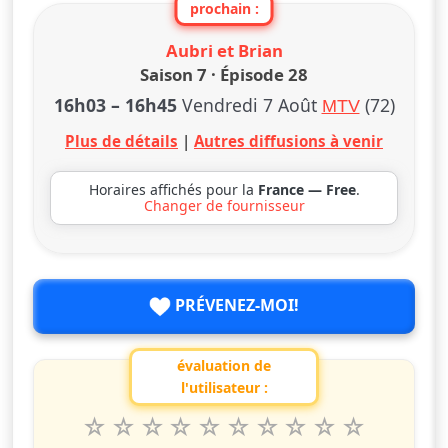
prochain :
Aubri et Brian
Saison 7 · Épisode 28
16h03
–
16h45
Vendredi 7 Août
(72)
MTV
Plus de détails
|
Autres diffusions à venir
Horaires affichés pour la
France — Free
.
Changer de fournisseur
PRÉVENEZ-MOI!
évaluation de
l'utilisateur :
1
2
3
4
5
6
7
8
9
10
Valuta questo spettacolo da 1 a 10 étoiles