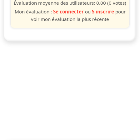
étoile
étoiles
étoiles
étoiles
étoiles
étoiles
étoiles
étoiles
étoiles
étoiles
Évaluation moyenne des utilisateurs:
0.00
(0 votes)
Mon évaluation :
Se connecter
ou
S'inscrire
pour
voir mon évaluation la plus récente