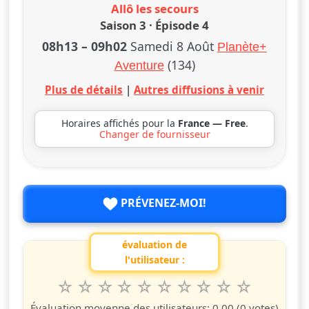
Allô les secours
Saison 3 · Épisode 4
08h13
–
09h02
Samedi 8 Août
Planète+
(134)
Aventure
Plus de détails
|
Autres diffusions à venir
Horaires affichés pour la
France — Free
.
Changer de fournisseur
PRÉVENEZ-MOI!
évaluation de
l'utilisateur :
1
2
3
4
5
6
7
8
9
10
Valuta questo spettacolo da 1 a 10 étoiles
étoile
étoiles
étoiles
étoiles
étoiles
étoiles
étoiles
étoiles
étoiles
étoiles
Évaluation moyenne des utilisateurs:
0.00
(0 votes)