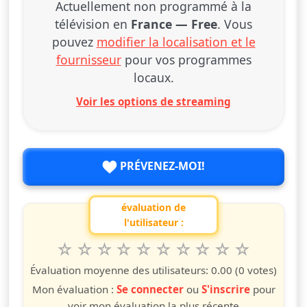
Actuellement non programmé à la
télévision en
France — Free
. Vous
pouvez
modifier la localisation et le
fournisseur
pour vos programmes
locaux.
Voir les options de streaming
PRÉVENEZ-MOI!
évaluation de
l'utilisateur :
1
2
3
4
5
6
7
8
9
10
Valuta questo spettacolo da 1 a 10 étoiles
étoile
étoiles
étoiles
étoiles
étoiles
étoiles
étoiles
étoiles
étoiles
étoiles
Évaluation moyenne des utilisateurs:
0.00
(0 votes)
Mon évaluation :
Se connecter
ou
S'inscrire
pour
voir mon évaluation la plus récente