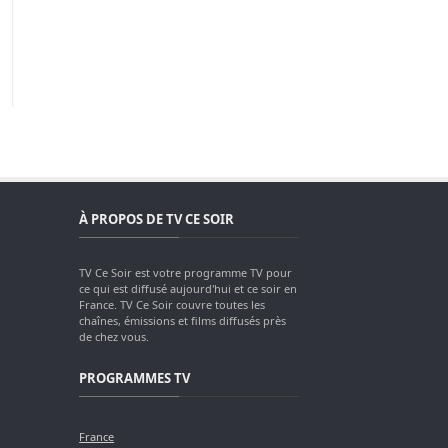
À PROPOS DE TV CE SOIR
TV Ce Soir est votre programme TV pour
ce qui est diffusé aujourd'hui et ce soir en
France. TV Ce Soir couvre toutes les
chaînes, émissions et films diffusés près
de chez vous.
PROGRAMMES TV
France