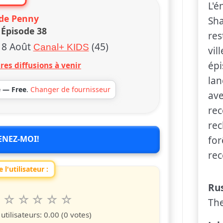
L'é
 de Penny
Sha
 Épisode 38
res
 8 Août
(45)
Canal+ KIDS
vil
épi
res diffusions à venir
lan
e — Free
.
Changer de fournisseur
ave
rec
rec
ENEZ-MOI!
for
rec
 l'utilisateur :
Rus
6
7
8
9
10
 spettacolo da 1 a 10 étoiles
Th
s
iles
toiles
étoiles
étoiles
étoiles
tilisateurs:
0.00
(0 votes)