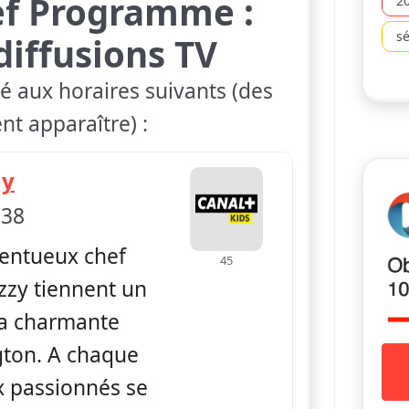
ef Programme :
2
sé
diffusions TV
é aux horaires suivants (des
nt apparaître) :
— Shane the Chef
ny
 38
lentueux chef
45
Izzy tiennent un
la charmante
gton. A chaque
x passionnés se