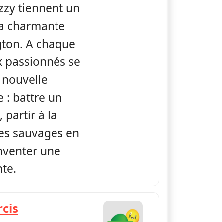
Izzy tiennent un
la charmante
gton. A chaque
x passionnés se
 nouvelle
e : battre un
partir à la
es sauvages en
inventer une
nte.
— Shane the Chef
rcis