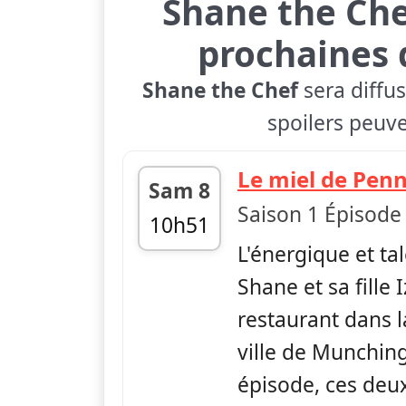
Shane the Ch
prochaines 
Shane the Chef
sera diffus
spoilers peuve
Le miel de Pen
Sam 8
Saison 1 Épisode
10h51
L'énergique et ta
fin 11h01
Shane et sa fille 
restaurant dans 
ville de Munchin
épisode, ces deu