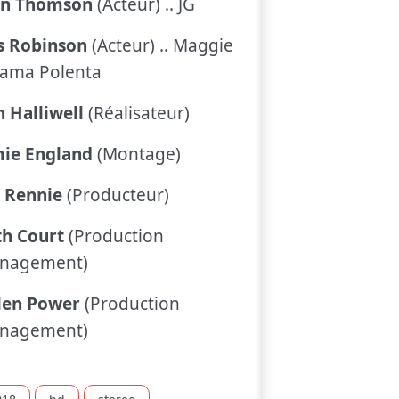
hn Thomson
(Acteur) .. JG
s Robinson
(Acteur) .. Maggie
Mama Polenta
 Halliwell
(Réalisateur)
mie England
(Montage)
 Rennie
(Producteur)
th Court
(Production
nagement)
len Power
(Production
nagement)