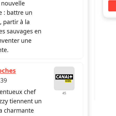
 nouvelle
e : battre un
partir à la
es sauvages en
inventer une
nte.
— Shane the Chef
oches
 39
lentueux chef
45
Izzy tiennent un
la charmante