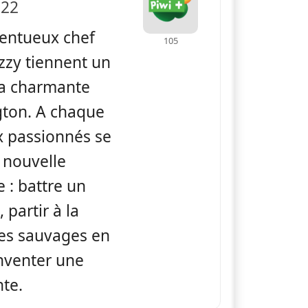
 22
lentueux chef
105
Izzy tiennent un
la charmante
gton. A chaque
x passionnés se
 nouvelle
e : battre un
partir à la
es sauvages en
inventer une
nte.