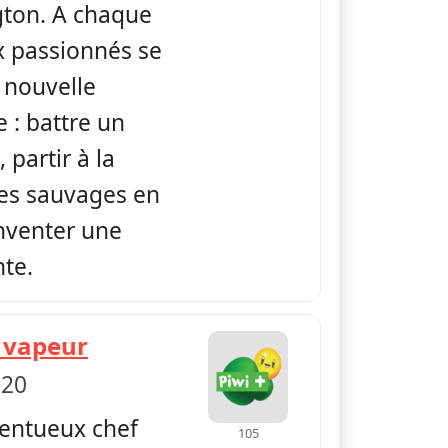
gton. A chaque
x passionnés se
 nouvelle
e : battre un
partir à la
es sauvages en
inventer une
nte.
— Shane the Chef
a vapeur
 20
lentueux chef
105