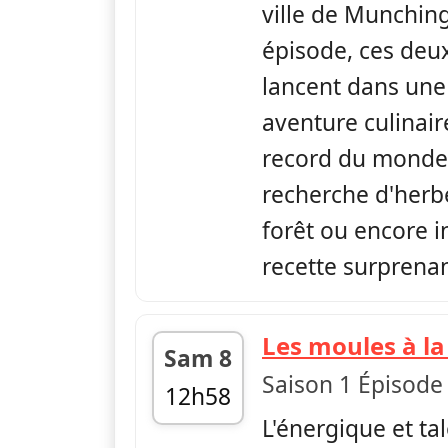
ville de Munchin
épisode, ces deu
lancent dans une
aventure culinair
record du monde, 
recherche d'herb
forêt ou encore 
recette surprena
Les moules à l
Sam 8
Saison 1 Épisode
12h58
L'énergique et ta
fin 13h09