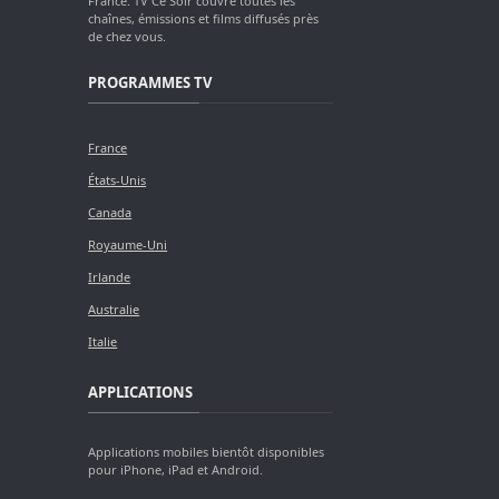
France. TV Ce Soir couvre toutes les
chaînes, émissions et films diffusés près
de chez vous.
PROGRAMMES TV
France
États-Unis
Canada
Royaume-Uni
Irlande
Australie
Italie
APPLICATIONS
Applications mobiles bientôt disponibles
pour iPhone, iPad et Android.