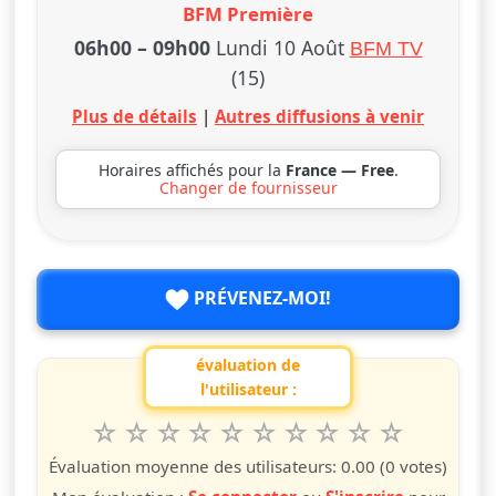
BFM Première
06h00
–
09h00
Lundi 10 Août
BFM TV
(15)
Plus de détails
|
Autres diffusions à venir
Horaires affichés pour la
France — Free
.
Changer de fournisseur
PRÉVENEZ-MOI!
évaluation de
l'utilisateur :
1
2
3
4
5
6
7
8
9
10
Valuta questo spettacolo da 1 a 10 étoiles
étoile
étoiles
étoiles
étoiles
étoiles
étoiles
étoiles
étoiles
étoiles
étoiles
Évaluation moyenne des utilisateurs:
0.00
(0 votes)