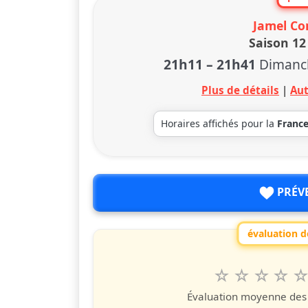
Jamel Co
Saison 12 
21h11
–
21h41
Dimanc
Plus de détails
|
Aut
Horaires affichés pour la
Franc
PRÉV
évaluation de
1
2
3
4
5
Valuta questo
étoile
étoiles
étoiles
étoiles
étoile
éto
é
Évaluation moyenne des u