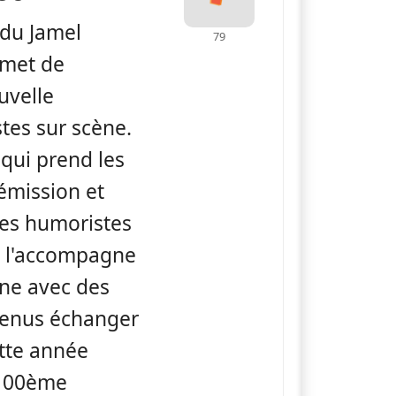
du Jamel
79
met de
uvelle
stes sur scène.
 qui prend les
émission et
nes humoristes
el l'accompagne
ène avec des
 venus échanger
ette année
 100ème