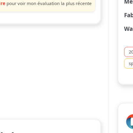
Me
ire
pour voir mon évaluation la plus récente
Fa
Wa
2
sp