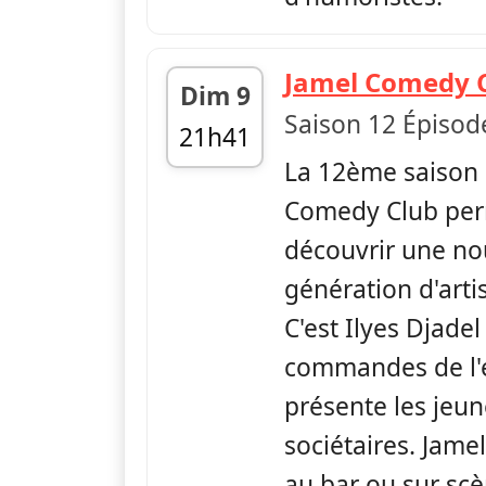
Jamel Comedy 
Dim 9
Saison 12 Épisod
21h41
La 12ème saison 
fin 22h07
Comedy Club per
découvrir une no
génération d'arti
C'est Ilyes Djadel
commandes de l'
présente les jeu
sociétaires. Jam
au bar ou sur sc