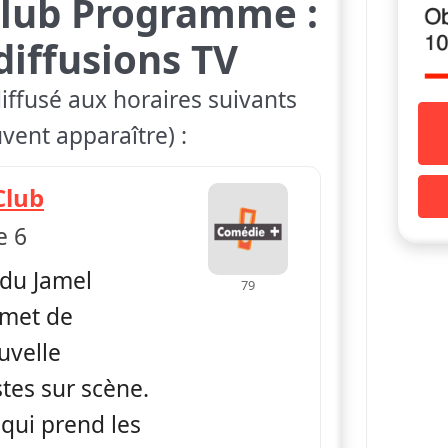
lub Programme :
diffusions TV
iffusé aux horaires suivants
vent apparaître) :
— Jamel Comedy Club
Club
e 6
du Jamel
79
met de
uvelle
stes sur scène.
 qui prend les