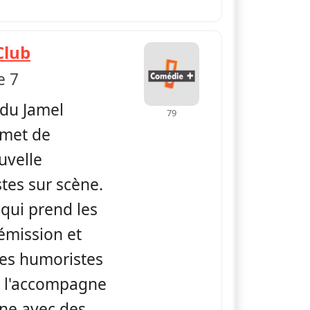
— Jamel Comedy Club
Club
e 7
du Jamel
79
met de
uvelle
stes sur scène.
 qui prend les
émission et
nes humoristes
el l'accompagne
ène avec des