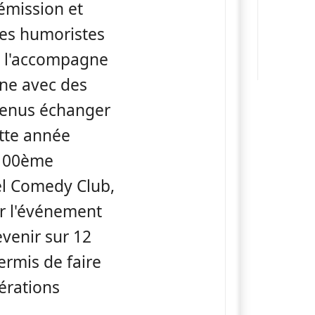
émission et
nes humoristes
el l'accompagne
ène avec des
 venus échanger
ette année
 100ème
el Comedy Club,
er l'événement
evenir sur 12
ermis de faire
érations