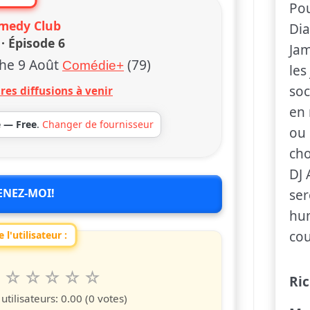
Pou
medy Club
Dia
· Épisode 6
Jam
he 9 Août
(79)
Comédie+
les
soc
res diffusions à venir
en 
e — Free
.
Changer de fournisseur
ou 
cho
DJ 
ENEZ-MOI!
ser
hum
cou
 l'utilisateur :
6
7
8
9
10
 spettacolo da 1 a 10 étoiles
Ri
s
iles
toiles
étoiles
étoiles
étoiles
tilisateurs:
0.00
(0 votes)