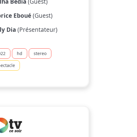
lha Bedia
(Guest)
brice Eboué
(Guest)
ly Dia
(Présentateur)
022
hd
stereo
ectacle