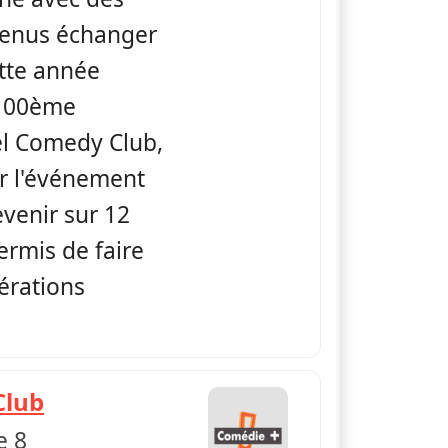
 venus échanger
ette année
 100ème
el Comedy Club,
er l'événement
evenir sur 12
ermis de faire
érations
— Jamel Comedy Club
Club
e 8