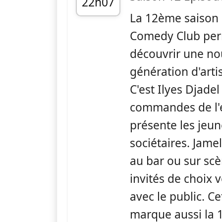
22h07
La 12ème saison 
fin 22h36
Comedy Club per
découvrir une no
génération d'arti
C'est Ilyes Djadel
commandes de l'
présente les jeu
sociétaires. Jam
au bar ou sur sc
invités de choix
avec le public. C
marque aussi la