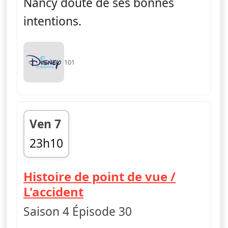
Nancy doute de ses bonnes
intentions.
101
Ven 7
23h10
fin 23h35
Histoire de point de vue /
— Les Green à Big City
L'accident
Saison 4 Épisode 30