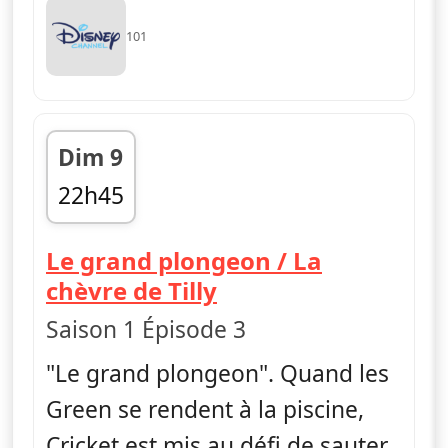
101
Dim 9
22h45
fin 23h10
Le grand plongeon / La
— Les Green à Big C
chèvre de Tilly
Saison 1 Épisode 3
"Le grand plongeon". Quand les
Green se rendent à la piscine,
Cricket est mis au défi de sauter