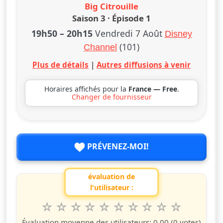
Big Citrouille
Saison 3 · Épisode 1
19h50
–
20h15
Vendredi 7 Août
Disney
(101)
Channel
Plus de détails
|
Autres diffusions à venir
Horaires affichés pour la
France — Free
.
Changer de fournisseur
PRÉVENEZ-MOI!
évaluation de
l'utilisateur :
1
2
3
4
5
6
7
8
9
10
Valuta questo spettacolo da 1 a 10 étoiles
étoile
étoiles
étoiles
étoiles
étoiles
étoiles
étoiles
étoiles
étoiles
étoiles
Évaluation moyenne des utilisateurs:
0.00
(0 votes)