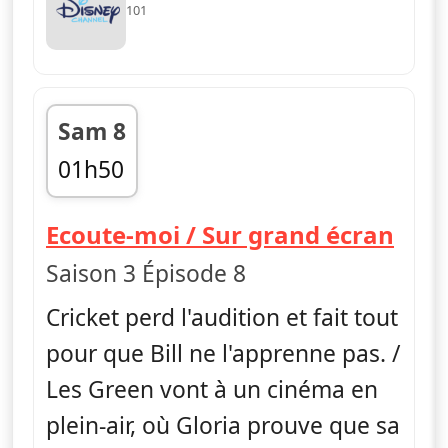
101
Sam 8
01h50
fin 02h10
— Le
Ecoute-moi / Sur grand écran
Saison 3 Épisode 8
Cricket perd l'audition et fait tout
pour que Bill ne l'apprenne pas. /
Les Green vont à un cinéma en
plein-air, où Gloria prouve que sa