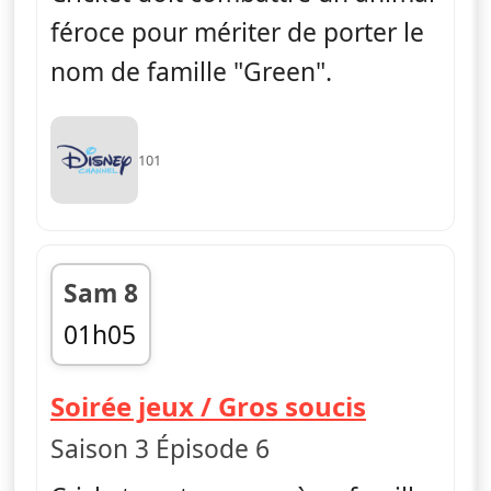
féroce pour mériter de porter le
nom de famille "Green".
101
Sam 8
01h05
fin 01h25
— Les Gre
Soirée jeux / Gros soucis
Saison 3 Épisode 6