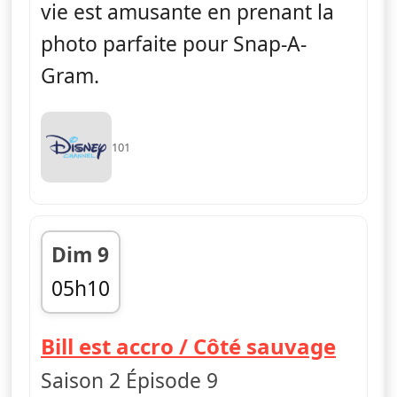
vie est amusante en prenant la
photo parfaite pour Snap-A-
Gram.
101
Dim 9
05h10
fin 05h30
— Les
Bill est accro / Côté sauvage
Saison 2 Épisode 9