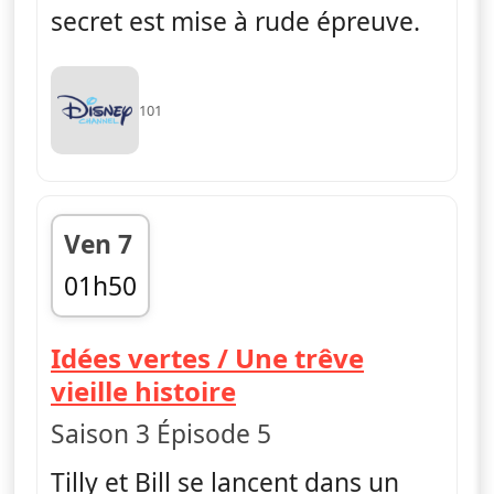
secret est mise à rude épreuve.
101
Ven 7
01h50
fin 02h10
Idées vertes / Une trêve
— Les Green à Big C
vieille histoire
Saison 3 Épisode 5
Tilly et Bill se lancent dans un