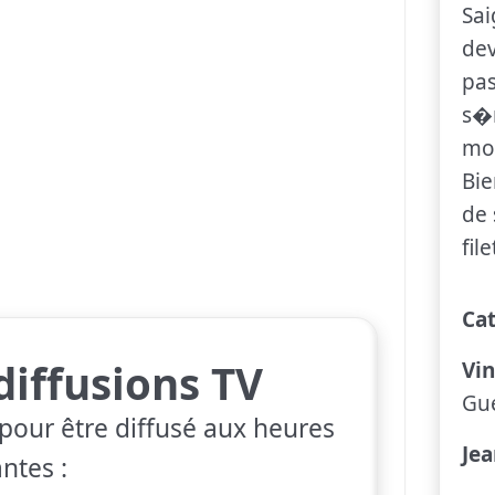
Sai
dev
pa
s�r
mon
Bie
de 
fil
Ca
diffusions TV
Vin
Gu
our être diffusé aux heures
Je
ntes :