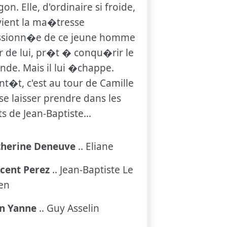
gon. Elle, d'ordinaire si froide,
ient la ma�tresse
ssionn�e de ce jeune homme
 de lui, pr�t � conqu�rir le
de. Mais il lui �chappe.
nt�t, c'est au tour de Camille
se laisser prendre dans les
ets de Jean-Baptiste...
therine Deneuve
.. Eliane
cent Perez
.. Jean-Baptiste Le
en
an Yanne
.. Guy Asselin