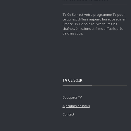
TV Ce Soir est votre programme TV pour
ce qui est diffusé aujourd'hui et ce soir en
France. TV Ce Soir couvre toutes les
chaînes, émissions et films diffusés près
de chez vous.
TV CE SOIR
Bouquets TV
À propos de nous
Contact