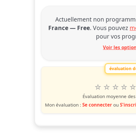
Actuellement non programmé à
France — Free
. Vous pouvez
mo
pour vos prog
Voir les opti
évaluation de
1
2
3
4
5
Valuta questo
étoile
étoiles
étoiles
étoiles
étoile
éto
é
Évaluation moyenne des u
Mon évaluation :
Se connecter
ou
S'inscr