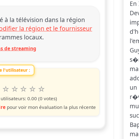
En 
Dev
 la télévision dans la région
imp
difier la région et le fournisseur
d'
rammes locaux.
l'
ons de streaming
Guy
s�r
mar
 l'utilisateur :
ado
un 
6
7
8
9
10
 spettacolo da 1 a 10 étoiles
s
iles
toiles
étoiles
étoiles
étoiles
r�
tilisateurs:
0.00
(0 votes)
mul
ire
pour voir mon évaluation la plus récente
su
Bap
ma