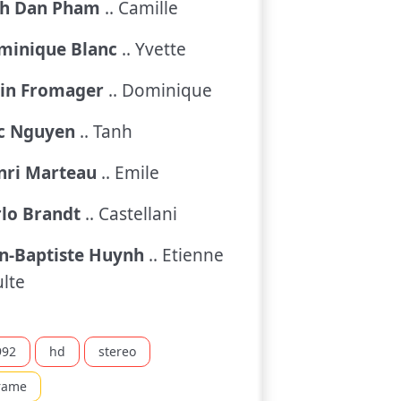
nh Dan Pham
.. Camille
minique Blanc
.. Yvette
ain Fromager
.. Dominique
ic Nguyen
.. Tanh
nri Marteau
.. Emile
lo Brandt
.. Castellani
an-Baptiste Huynh
.. Etienne
lte
992
hd
stereo
rame