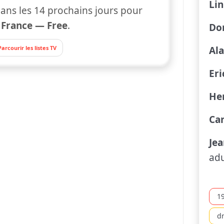
Li
ans les 14 prochains jours pour
r
France — Free
.
Do
Parcourir les listes TV
Al
Er
He
Car
Je
adu
1
d