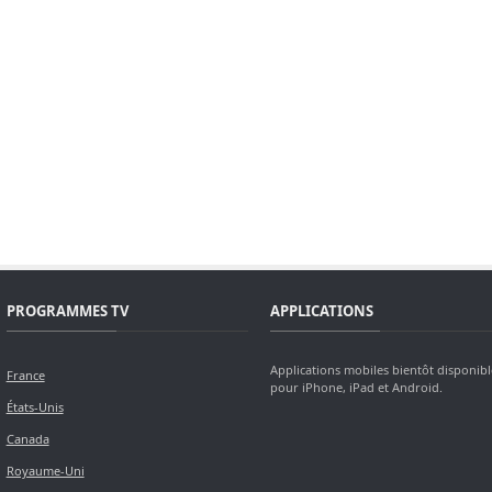
PROGRAMMES TV
APPLICATIONS
Applications mobiles bientôt disponibl
France
pour iPhone, iPad et Android.
États-Unis
Canada
Royaume-Uni