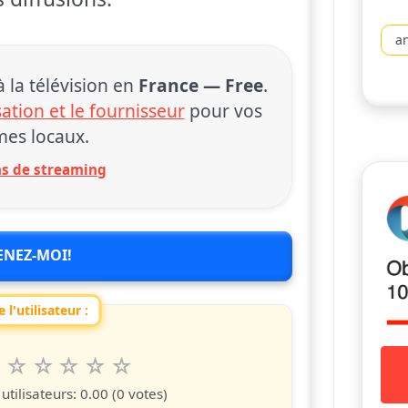
a
la télévision en
France — Free
.
sation et le fournisseur
pour vos
es locaux.
ons de streaming
ENEZ-MOI!
 l'utilisateur :
6
7
8
9
10
 spettacolo da 1 a 10 étoiles
s
iles
toiles
étoiles
étoiles
étoiles
tilisateurs:
0.00
(0 votes)