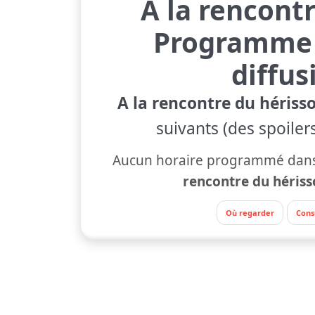
A la rencont
Programme 
diffus
A la rencontre du hériss
suivants (des spoiler
Aucun horaire programmé dans 
rencontre du hériss
Où regarder
Cons