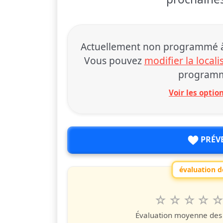
Actuellement non programmé à 
Vous pouvez
modifier la locali
programm
Voir les opti
PRÉV
évaluation de
1
2
3
4
5
Valuta questo
étoile
étoiles
étoiles
étoiles
étoile
éto
é
Évaluation moyenne des u