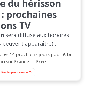
re du hérisson
: prochaines
ions TV
on
sera diffusé aux horaires
s peuvent apparaître) :
les 14 prochains jours pour
A la
on
sur
France — Free
.
ulter les programmes TV