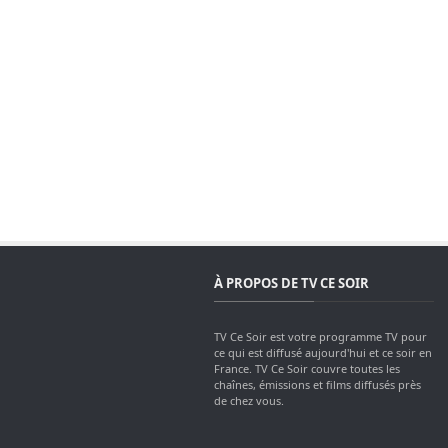
À PROPOS DE TV CE SOIR
TV Ce Soir est votre programme TV pour
ce qui est diffusé aujourd'hui et ce soir en
France. TV Ce Soir couvre toutes les
chaînes, émissions et films diffusés près
de chez vous.