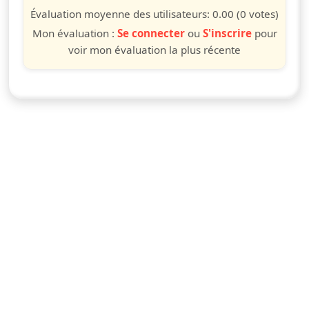
étoile
étoiles
étoiles
étoiles
étoiles
étoiles
étoiles
étoiles
étoiles
étoiles
Évaluation moyenne des utilisateurs:
0.00
(0 votes)
Mon évaluation :
Se connecter
ou
S'inscrire
pour
voir mon évaluation la plus récente