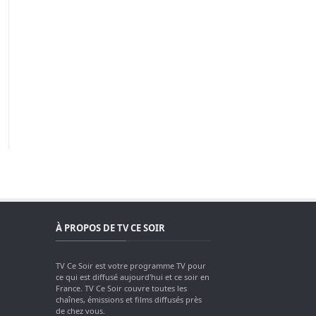
À PROPOS DE TV CE SOIR
TV Ce Soir est votre programme TV pour
ce qui est diffusé aujourd'hui et ce soir en
France. TV Ce Soir couvre toutes les
chaînes, émissions et films diffusés près
de chez vous.