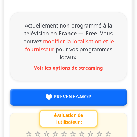
Actuellement non programmé à la
télévision en
France — Free
. Vous
pouvez
modifier la localisation et le
fournisseur
pour vos programmes
locaux.
Voir les options de streaming
PRÉVENEZ-MOI!
évaluation de
l'utilisateur :
1
2
3
4
5
6
7
8
9
10
Valuta questo spettacolo da 1 a 10 étoiles