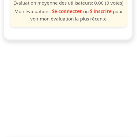
étoile
étoiles
étoiles
étoiles
étoiles
étoiles
étoiles
étoiles
étoiles
étoiles
Évaluation moyenne des utilisateurs:
0.00
(0 votes)
Mon évaluation :
Se connecter
ou
S'inscrire
pour
voir mon évaluation la plus récente