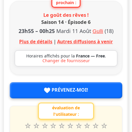
prochain :
Le goût des rêves !
Saison 14 · Épisode 6
23h55
–
00h25
Mardi 11 Août
(18)
Gulli
Plus de détails
|
Autres diffusions à venir
Horaires affichés pour la
France — Free
.
Changer de fournisseur
PRÉVENEZ-MOI!
évaluation de
l'utilisateur :
1
2
3
4
5
6
7
8
9
10
Valuta questo spettacolo da 1 a 10 étoiles