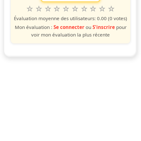
1
2
3
4
5
6
7
8
9
10
Valuta questo spettacolo da 1 a 10 étoiles
étoile
étoiles
étoiles
étoiles
étoiles
étoiles
étoiles
étoiles
étoiles
étoiles
Évaluation moyenne des utilisateurs:
0.00
(0 votes)
Mon évaluation :
Se connecter
ou
S'inscrire
pour
voir mon évaluation la plus récente