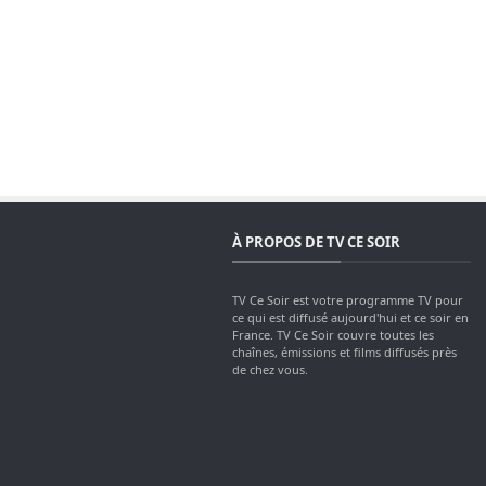
À PROPOS DE TV CE SOIR
TV Ce Soir est votre programme TV pour
ce qui est diffusé aujourd'hui et ce soir en
France. TV Ce Soir couvre toutes les
chaînes, émissions et films diffusés près
de chez vous.