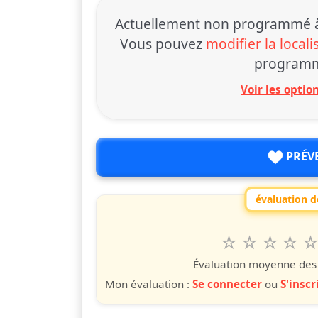
Actuellement non programmé à 
Vous pouvez
modifier la locali
programm
Voir les opti
PRÉV
évaluation de
1
2
3
4
5
Valuta questo
étoile
étoiles
étoiles
étoiles
étoile
éto
é
Évaluation moyenne des u
Mon évaluation :
Se connecter
ou
S'inscr