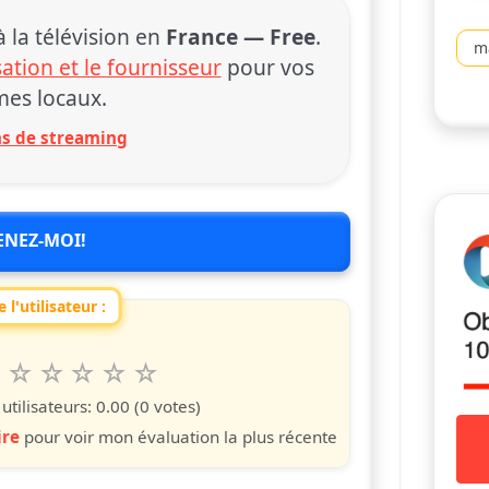
la télévision en
France — Free
.
m
sation et le fournisseur
pour vos
es locaux.
ons de streaming
ENEZ-MOI!
 l'utilisateur :
6
7
8
9
10
 spettacolo da 1 a 10 étoiles
s
iles
toiles
étoiles
étoiles
étoiles
tilisateurs:
0.00
(0 votes)
ire
pour voir mon évaluation la plus récente