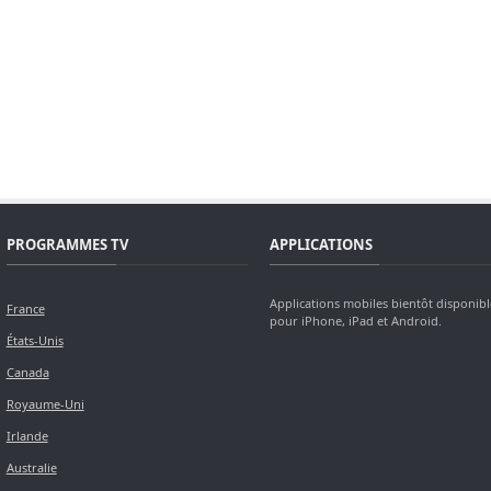
PROGRAMMES TV
APPLICATIONS
Applications mobiles bientôt disponibl
France
pour iPhone, iPad et Android.
États-Unis
Canada
Royaume-Uni
Irlande
Australie