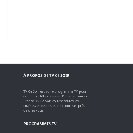
À PROPOS DE TV CE SOIR
TV Ce Soir est votre programme TV pour
ce qui est diffusé aujourd'hui et ce soir en
France. TV Ce Soir couvre toutes les
chaînes, émissions et films diffusés près
de chez vous.
PROGRAMMES TV