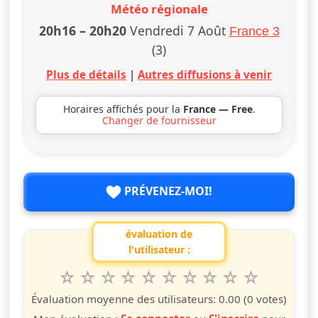
Météo régionale
20h16
–
20h20
Vendredi 7 Août
France 3
(3)
Plus de détails
|
Autres diffusions à venir
Horaires affichés pour la
France — Free
.
Changer de fournisseur
PRÉVENEZ-MOI!
évaluation de
l'utilisateur :
1
2
3
4
5
6
7
8
9
10
Valuta questo spettacolo da 1 a 10 étoiles
étoile
étoiles
étoiles
étoiles
étoiles
étoiles
étoiles
étoiles
étoiles
étoiles
Évaluation moyenne des utilisateurs:
0.00
(0 votes)