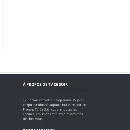
À PROPOS DE TV CE SOIR
TV Ce Soir est votre programme TV pour
ce qui est diffusé aujourd'hui et ce soir en
France. TV Ce Soir couvre toutes les
chaînes, émissions et films diffusés près
de chez vous.