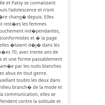
ie et Patsy se connaissent
uis l'adolescence et n'ont
re chang� depuis. Elles
t rest�es les femmes
rouchement ind�pendantes,
iconformistes et � la page
elles �taient d�j� dans les
�es 70, avec trente ans de
s et une forme passablement
am�e par les nuits blanches
les abus en tout genre.
vaillant toutes les deux dans
milieu branch� de la mode et
la communication, elles se
endent contre la solitude et