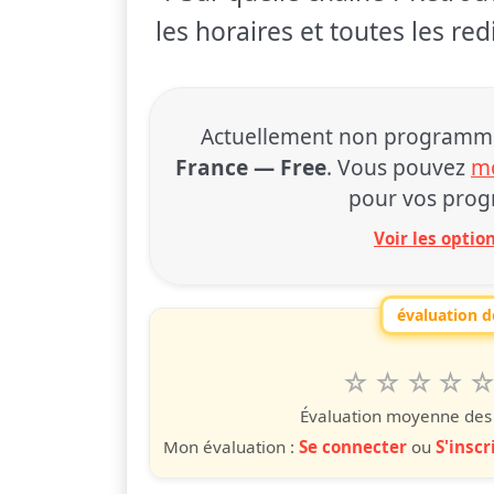
les horaires et toutes les re
Actuellement non programmé à
France — Free
. Vous pouvez
mo
pour vos prog
Voir les opti
évaluation de
1
2
3
4
5
Valuta questo
étoile
étoiles
étoiles
étoiles
étoile
éto
é
Évaluation moyenne des u
Mon évaluation :
Se connecter
ou
S'inscr