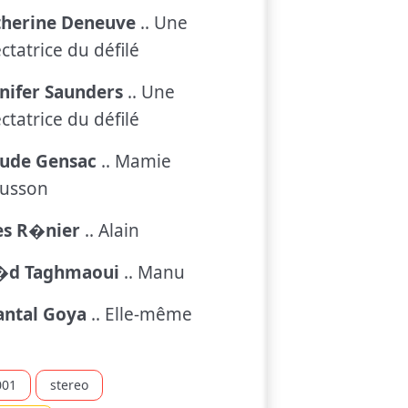
therine Deneuve
.. Une
ctatrice du défilé
nifer Saunders
.. Une
ctatrice du défilé
aude Gensac
.. Mamie
usson
es R�nier
.. Alain
�d Taghmaoui
.. Manu
antal Goya
.. Elle-même
001
stereo