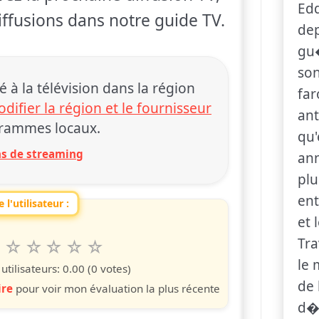
Edd
diffusions dans notre guide TV.
dep
gu�
son
 la télévision dans la région
fa
difier la région et le fournisseur
ant
rammes locaux.
qu'
ons de streaming
ann
plu
ent
 l'utilisateur :
et 
Tra
6
7
8
9
10
 spettacolo da 1 a 10 étoiles
s
iles
toiles
étoiles
étoiles
étoiles
le 
tilisateurs:
0.00
(0 votes)
de 
ire
pour voir mon évaluation la plus récente
d�f