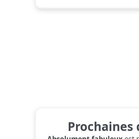
Prochaines 
Absolument fabuleux
est 