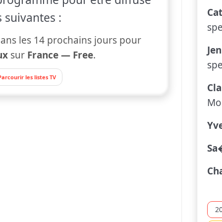
Ca
 suivantes :
spe
ans les 14 prochains jours pour
Jen
ux
sur
France — Free
.
spe
Parcourir les listes TV
Cl
Mo
Yv
Sa
Ch
2