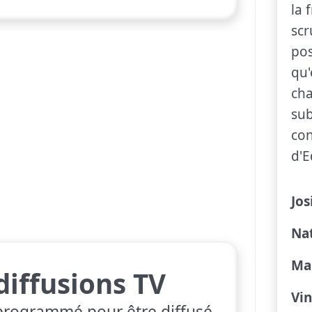
la 
scr
pos
qu'
cha
sub
con
d'E
Jos
Na
Mar
diffusions TV
Vin
programmé pour être diffusé