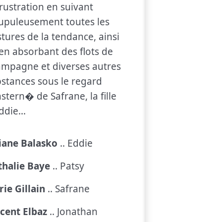
frustration en suivant
upuleusement toutes les
tures de la tendance, ainsi
en absorbant des flots de
mpagne et diverses autres
stances sous le regard
stern� de Safrane, la fille
ddie...
iane Balasko
.. Eddie
thalie Baye
.. Patsy
ie Gillain
.. Safrane
cent Elbaz
.. Jonathan