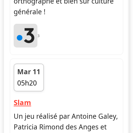
orthographe et bien sûr culture
générale !
3
Mar 11
05h20
fin 06h01
— Slam
Slam
Un jeu réalisé par Antoine Galey,
Patricia Rimond des Anges et