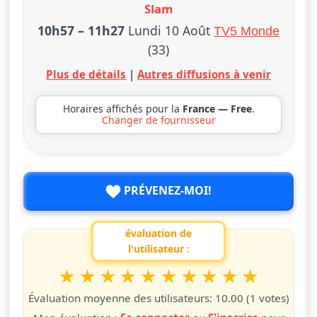
Slam
10h57
–
11h27
Lundi 10 Août
TV5 Monde
(33)
Plus de détails
|
Autres diffusions à venir
Horaires affichés pour la
France — Free
.
Changer de fournisseur
PRÉVENEZ-MOI!
évaluation de
l'utilisateur :
1
2
3
4
5
6
7
8
9
10
Valuta questo spettacolo da 1 a 10 étoiles
étoile
étoiles
étoiles
étoiles
étoiles
étoiles
étoiles
étoiles
étoiles
étoiles
Évaluation moyenne des utilisateurs:
10.00
(1 votes)