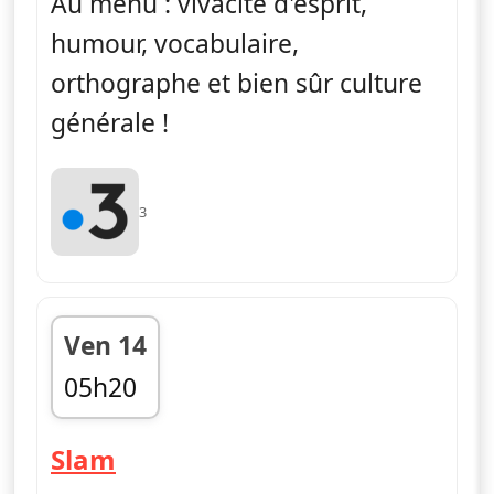
Au menu : vivacité d'esprit,
humour, vocabulaire,
orthographe et bien sûr culture
générale !
3
Ven 14
05h20
fin 06h01
— Slam
Slam