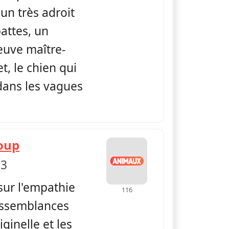
 un très adroit
attes, un
euve maître-
t, le chien qui
dans les vagues
— Dans la vie d'un chien
loup
 3
sur l'empathie
116
ressemblances
ginelle et les