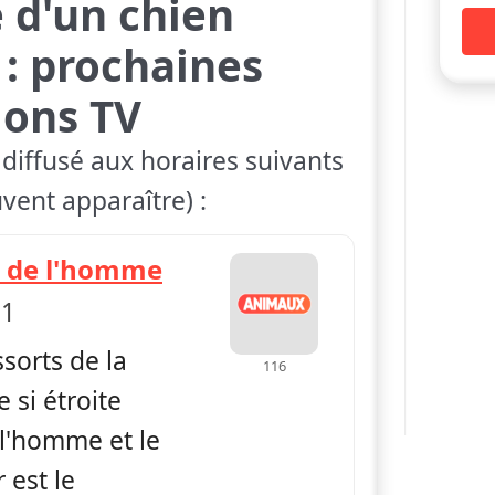
e d'un chien
: prochaines
ions TV
diffusé aux horaires suivants
vent apparaître) :
— Dans la vie d'un chien
i de l'homme
 1
ssorts de la
116
e si étroite
 l'homme et le
 est le