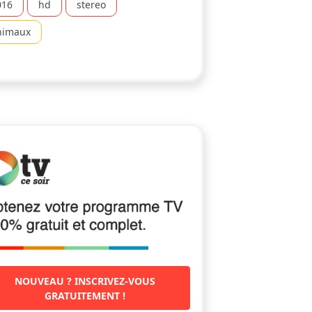
016
hd
stereo
nimaux
NOUVEAU ? INSCRIVEZ-VOUS
GRATUITEMENT !