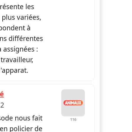
ésente les
plus variées,
spondent à
ns différentes
a assignées :
ravailleur,
'apparat.
— Dans la vie d'un chien
ié
 2
ode nous fait
116
en policier de