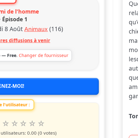
Que
ami de l'homme
rel
· Épisode 1
qu'
i 8 Août
(116)
Animaux
chi
mam
res diffusions à venir
mor
e — Free
.
Changer de fournisseur
les
aut
que
ENEZ-MOI!
ami
gar
 l'utilisateur :
To
6
7
8
9
10
 spettacolo da 1 a 10 étoiles
s
iles
toiles
étoiles
étoiles
étoiles
tilisateurs:
0.00
(0 votes)