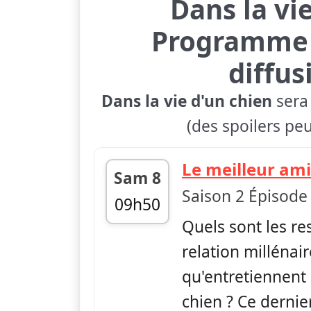
Dans la vi
Programme 
diffus
Dans la vie d'un chien
sera 
(des spoilers peu
Le meilleur am
Sam 8
Saison 2 Épisode
09h50
Quels sont les re
fin 10h45
relation millénair
qu'entretiennent
chien ? Ce dernier