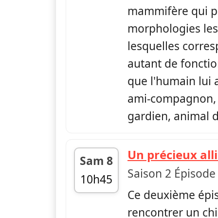
mammifère qui pr
morphologies les 
lesquelles corre
autant de fonctio
que l'humain lui 
ami-compagnon, t
gardien, animal d
Un précieux all
Sam 8
Saison 2 Épisode
10h45
Ce deuxième épis
fin 11h40
rencontrer un chi