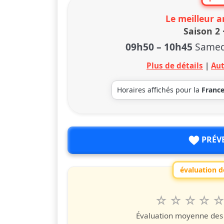
Le meilleur 
Saison 2 
09h50
–
10h45
Samed
Plus de détails
|
Aut
Horaires affichés pour la
Franc
PRÉV
évaluation de
1
2
3
4
5
Valuta questo
étoile
étoiles
étoiles
étoiles
étoile
éto
é
Évaluation moyenne des u