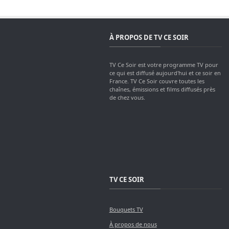
À PROPOS DE TV CE SOIR
TV Ce Soir est votre programme TV pour
ce qui est diffusé aujourd'hui et ce soir en
France. TV Ce Soir couvre toutes les
chaînes, émissions et films diffusés près
de chez vous.
TV CE SOIR
Bouquets TV
À propos de nous