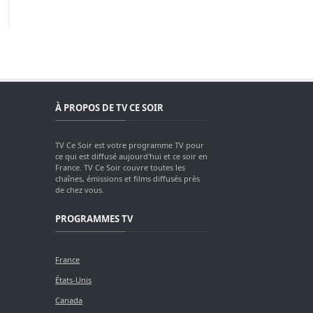
À PROPOS DE TV CE SOIR
TV Ce Soir est votre programme TV pour
ce qui est diffusé aujourd'hui et ce soir en
France. TV Ce Soir couvre toutes les
chaînes, émissions et films diffusés près
de chez vous.
PROGRAMMES TV
France
États-Unis
Canada