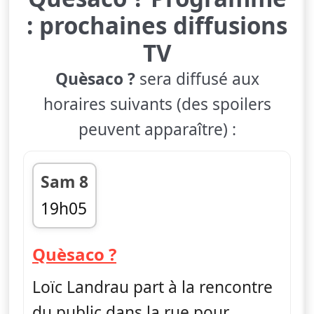
: prochaines diffusions
TV
Quèsaco ?
sera diffusé aux
horaires suivants (des spoilers
peuvent apparaître) :
Sam 8
19h05
fin 19h15
— Quèsaco ?
Quèsaco ?
Loïc Landrau part à la rencontre
du public dans la rue pour