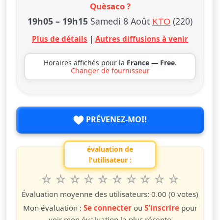
Quèsaco ?
19h05
–
19h15
Samedi 8 Août
(220)
KTO
Plus de détails
|
Autres diffusions à venir
Horaires affichés pour la
France — Free
.
Changer de fournisseur
PRÉVENEZ-MOI!
évaluation de
l'utilisateur :
1
2
3
4
5
6
7
8
9
10
Valuta questo spettacolo da 1 a 10 étoiles
étoile
étoiles
étoiles
étoiles
étoiles
étoiles
étoiles
étoiles
étoiles
étoiles
Évaluation moyenne des utilisateurs:
0.00
(0 votes)
Mon évaluation :
Se connecter
ou
S'inscrire
pour
voir mon évaluation la plus récente