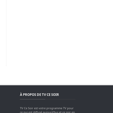
À PROPOS DE TV CE SOIR
TV Ce Soir est votre programme TV pour
ce qui est diffusé aujourd'hui et ce soir en